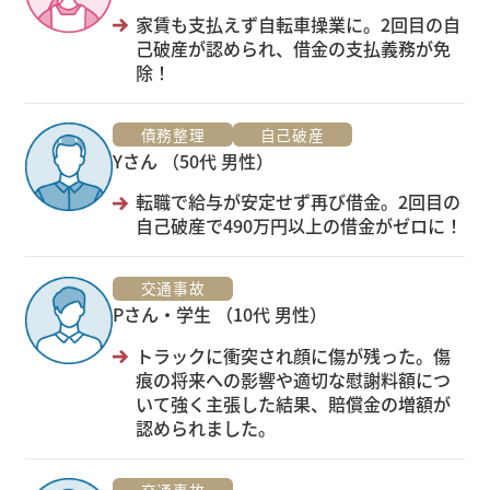
家賃も支払えず自転車操業に。2回目の自
己破産が認められ、借金の支払義務が免
除！
債務整理
自己破産
Yさん （50代 男性）
転職で給与が安定せず再び借金。2回目の
自己破産で490万円以上の借金がゼロに！
交通事故
Pさん・学生 （10代 男性）
トラックに衝突され顔に傷が残った。傷
痕の将来への影響や適切な慰謝料額につ
いて強く主張した結果、賠償金の増額が
認められました。
交通事故